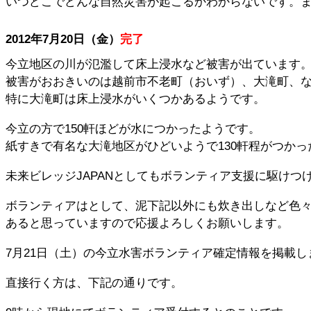
いつどこでどんな自然災害が起こるかわからないです。
2012年7月20日（金）
完了
今立地区の川が氾濫して床上浸水など被害が出ています
被害がおおきいのは越前市不老町（おいず）、大滝町、
特に大滝町は床上浸水がいくつかあるようです。
今立の方で150軒ほどが水につかったようです。
紙すきで有名な大滝地区がひどいようで130軒程がつかっ
未来ビレッジJAPANとしてもボランティア支援に駆けつ
ボランティアはとして、泥下記以外にも炊き出しなど色
あると思っていますので応援よろしくお願いします。
7月21日（土）の今立水害ボランティア確定情報を掲載し
直接行く方は、下記の通りです。