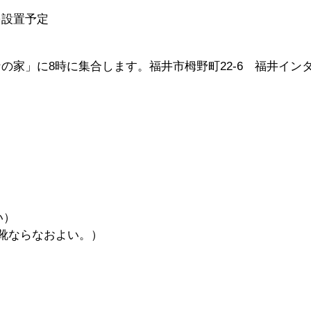
を設置予定
の家」に8時に集合します。福井市栂野町22-6 福井イン
い）
靴ならなおよい。）