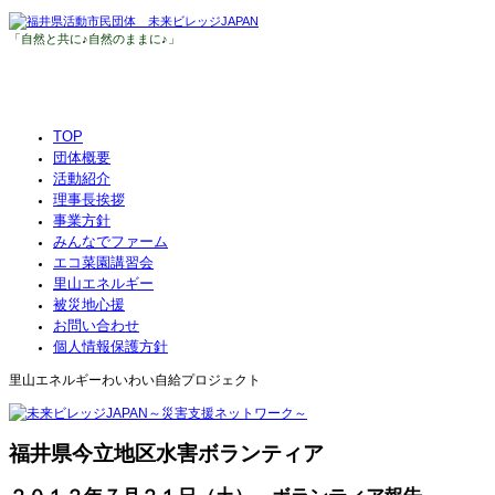
「自然と共に♪自然のままに♪」
福井県活動市民団体 未来ビレッジJAPAN
福井県・福井市・坂井市・鯖江市・越前市・大野市・あわら市
主な活動地区 福井市・美山地区・一乗谷地区（一乗谷朝倉氏遺跡近辺）
TOP
団体概要
活動紹介
理事長挨拶
事業方針
みんなでファーム
エコ菜園講習会
里山エネルギー
被災地心援
お問い合わせ
個人情報保護方針
里山エネルギーわいわい自給プロジェクト
福井県今立地区水害ボランティア