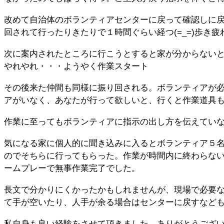
改めて自治体のボランティアセンターに戻って確認しに戻
回されて行ったりきたりで１時間ぐらい経つ(=_=)歩き
次に案内されたところに行こうとすると家が分からない
やれやれ・・・ようやく作業スタート
その後来た仲間も同様に振り回される。ボランティアが
アがいなく、あなたが行って欲しいと、行くと作業道具
作業に至ってもボランティアに指示の出し方を伝えてい
気になる家に個人的に聞き込みに入るとボランティア５
のでそちらに行ってもらった。作業が時間内に終わらな
ームプレーで無事作業完了でした。
長文で分かりにくかったかもしれませんが、現場で必要
て手が空いたり、人手が余る場合はセンターに戻すなど
私自身も良い経験をさせて頂きました。ありがとうござ