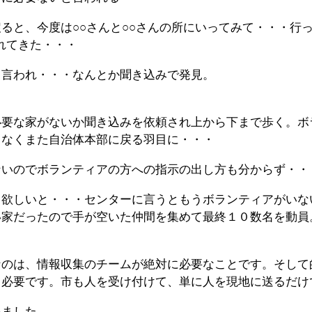
ると、今度は○○さんと○○さんの所にいってみて・・・行
疲れてきた・・・
と言われ・・・なんとか聞き込みで発見。
必要な家がないか聞き込みを依頼され上から下まで歩く。ボ
もなくまた自治体本部に戻る羽目に・・・
ないのでボランティアの方への指示の出し方も分からず・・
名欲しいと・・・センターに言うともうボランティアがいな
い家だったので手が空いた仲間を集めて最終１０数名を動員
なのは、情報収集のチームが絶対に必要なことです。そして
も必要です。市も人を受け付けて、単に人を現地に送るだけ
いました。