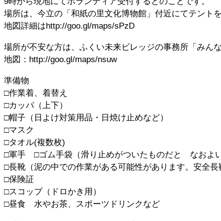
9時から現地にてボランティア受付するとのことです。
場所は、今立の「和紙の里文化博物館」付近にてテント
地図詳細はhttp://goo.gl/maps/sPzD
場所が不安な方は、ふくい未来ビレッジの事務所「みんな
地図：http://goo.gl/maps/nsuw
準備物
□作業着、着替え
□カッパ（上下）
□帽子（日よけ対策用品・日焼け止めなど）
□マスク
□タオル(複数枚)
□軍手 □ゴム手袋（滑り止めがついたものだと なおよ
□長靴（泥の中での作業がある可能性があります。安全長
□保険証
□スコップ（ドロかき用）
□昼食 水やお茶、スポーツドリンクなど