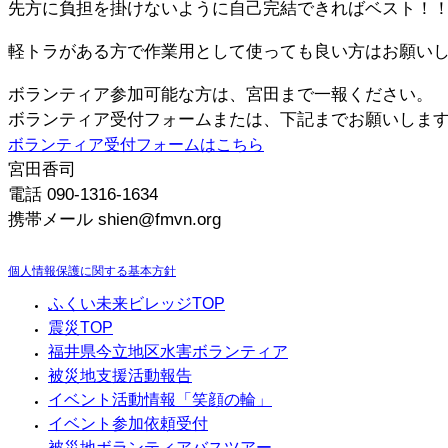
先方に負担を掛けないように自己完結できればベスト！
軽トラがある方で作業用として使っても良い方はお願い
ボランティア参加可能な方は、宮田まで一報ください。
ボランティア受付フォームまたは、下記までお願いしま
ボランティア受付フォームはこちら
宮田香司
電話 090-1316-1634
携帯メール shien@fmvn.org
個人情報保護に関する基本方針
ふくい未来ビレッジTOP
震災TOP
福井県今立地区水害ボランティア
被災地支援活動報告
イベント活動情報「笑顔の輪」
イベント参加依頼受付
被災地ボランティアバスツアー