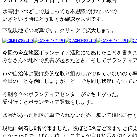
２０１２年７月２１日（土） ボランティア報告
水害はいつどこで起こっても不思議ではないので、
いざという時にどう動くか確認が大切です。
下記現地での写真です。クリックで拡大します。
今回の今立地区ボランティア活動にて感じたことを書き
みなさんの地区で災害が起きたとき、そしてボランティ
市や自治体は受け身的な取り組みしかできていないので
今日のことを例にしますが、どこでも同じ状況になって
今朝今立のボランティアセンターが立ち上がった。
受付行くとボランティア登録をします。
水害があった地区に車で入れないため、歩いて現地に行
現地に到着し9名で来ました。後ほど5名ほど来ますと伝
なかったのでしばらく待つ。ご主人が戻り指示を仰ぐと